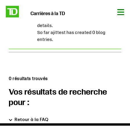
About
ajittest
Carrières à la TD
Tog
This author has not yet filled in any
Nav
details.
So far ajittest has created 0 blog
entries.
0 résultats trouvés
Vos résultats de recherche
pour :
Retour à la FAQ